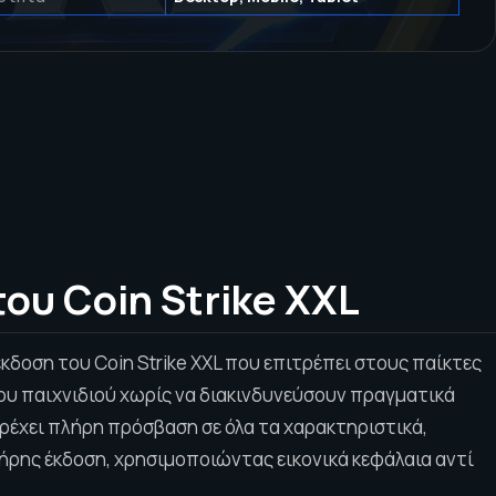
ου Coin Strike XXL
κδοση του Coin Strike XXL που επιτρέπει στους παίκτες
ου παιχνιδιού χωρίς να διακινδυνεύσουν πραγματικά
αρέχει πλήρη πρόσβαση σε όλα τα χαρακτηριστικά,
λήρης έκδοση, χρησιμοποιώντας εικονικά κεφάλαια αντί