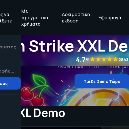
Με
ς να
Δοκιμαστική
πραγματικά
Εφαρμογή
ίξετε
έκδοση
χρήματα
oin Strike XXL 
σματος
4.7
/
5
2843
ΧΙΛΙΆΔΕΣ ΠΑΊΚΤΕΣ ΤΟ ΠΡΟΤΙΜΟΎΝ ΚΑ
οφής χρημάτων
Παίξε Demo Τώρα
 σας
ke XXL Demo