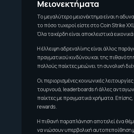
Μειονεκτήματα
Το μεγαλύτερο μειονέκτημα είναι η αδυ
το πόσο τυχεροί είστε στο Coin Strike X
Όλα τα κέρδη είναι αποκλειστικά εικονικά
Η έλλειψη αδρεναλίνης είναι άλλος παρά
πραγματικού κινδύνου και της πιθανότητ
πολλούς παίκτες μειώνει τη συνολική διέ
Οι περιορισμένες κοινωνικές λειτουργίες
τουρνουά, leaderboards ή άλλες ανταγω
παίκτες με πραγματικά χρήματα. Επίσης, 
rewards.
Η πιθανή παραπλάνηση αποτελεί ένα θέμ
να νιώσουν υπερβολική αυτοπεποίθηση μ