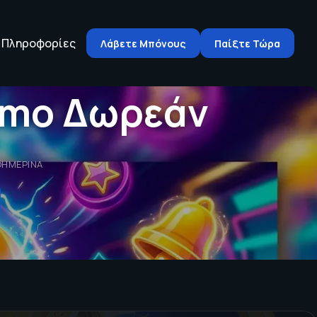
Πληροφορίες
Λάβετε Μπόνους
Παίξτε Τώρα
Demo Δωρεάν
ΘΗΜΕΡΙΝΆ