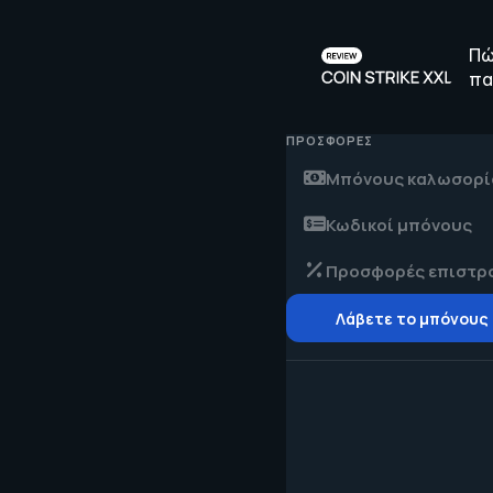
Πώ
πα
ΠΡΟΣΦΟΡΈΣ
C
Μπόνους καλωσορί
Κωδικοί μπόνους
Προσφορές επιστρ
Λάβετε το μπόνους
Coin Stri