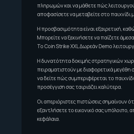
πληρωμών και να μάθετε πώς λειτουργούν
αποφασίσετε να μεταβείτε στο παιχνίδι 
Η προσβασιμότητα είναι εξαιρετική, καθ
Μπορείτε να ξεκινήσετε να παίζετε άμεσ
Το Coin Strike XXL Δωρεάν Demo λειτουργε
Η δυνατότητα δοκιμής στρατηγικών χωρί
πειραματιστούν με διαφορετικά μεγέθη σ
να δείτε πώς συμπεριφέρεται το παιχνίδι
προσέγγιση σας ταιριάζει καλύτερα.
Οι απεριόριστες πιστώσεις σημαίνουν ότι
εξαντλήσετε το εικονικό σας υπόλοιπο, απ
κεφάλαια.