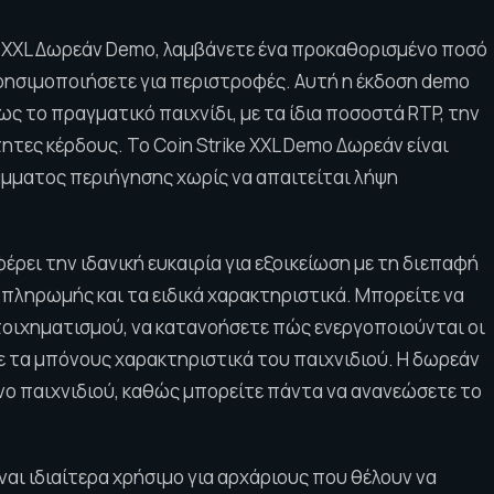
ke XXL Δωρεάν Demo, λαμβάνετε ένα προκαθορισμένο ποσό
ρησιμοποιήσετε για περιστροφές. Αυτή η έκδοση demo
ως το πραγματικό παιχνίδι, με τα ίδια ποσοστά RTP, την
τητες κέρδους. Το Coin Strike XXL Demo Δωρεάν είναι
μματος περιήγησης χωρίς να απαιτείται λήψη
έρει την ιδανική ευκαιρία για εξοικείωση με τη διεπαφή
ς πληρωμής και τα ειδικά χαρακτηριστικά. Μπορείτε να
τοιχηματισμού, να κατανοήσετε πώς ενεργοποιούνται οι
ε τα μπόνους χαρακτηριστικά του παιχνιδιού. Η δωρεάν
νο παιχνιδιού, καθώς μπορείτε πάντα να ανανεώσετε το
είναι ιδιαίτερα χρήσιμο για αρχάριους που θέλουν να